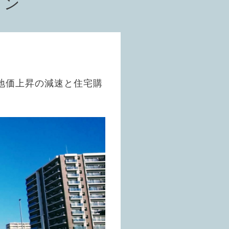
ョン
？地価上昇の減速と住宅購