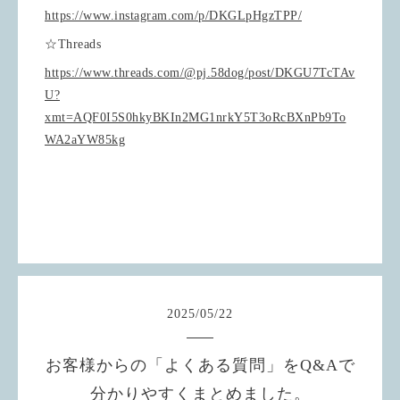
https://www.instagram.com/p/DKGLpHgzTPP/
☆Threads
https://www.threads.com/@pj.58dog/post/DKGU7TcTAv
U?
xmt=AQF0I5S0hkyBKIn2MG1nrkY5T3oRcBXnPb9To
WA2aYW85kg
2025
/
05
/
22
お客様からの「よくある質問」をQ&Aで
分かりやすくまとめました。