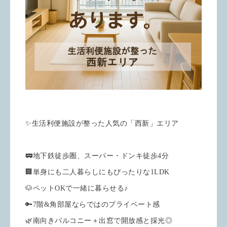
✨生活利便施設が整った人気の「西新」エリア
🚃地下鉄徒歩圏、スーパー・ドンキ徒歩4分
🏢単身にも二人暮らしにもぴったりな1LDK
🐶ペットOKで一緒に暮らせる♪
🔑7階&角部屋ならではのプライベート感
🌿南向きバルコニー＋出窓で開放感と採光◎