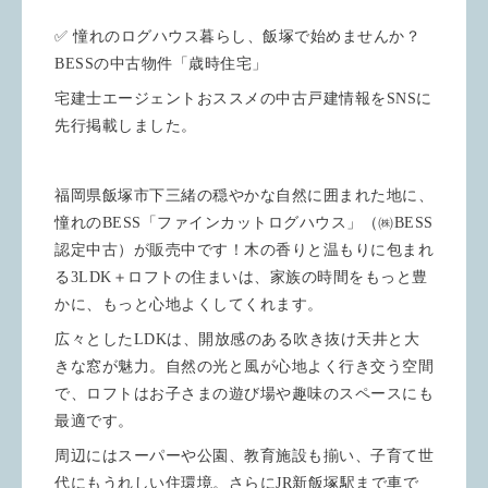
✅ 憧れのログハウス暮らし、飯塚で始めませんか？
BESSの中古物件「歳時住宅」
宅建士エージェントおススメの中古戸建情報をSNSに
先行掲載しました。
福岡県飯塚市下三緒の穏やかな自然に囲まれた地に、
憧れのBESS「ファインカットログハウス」（㈱BESS
認定中古）が販売中です！木の香りと温もりに包まれ
る3LDK＋ロフトの住まいは、家族の時間をもっと豊
かに、もっと心地よくしてくれます。
広々としたLDKは、開放感のある吹き抜け天井と大
きな窓が魅力。自然の光と風が心地よく行き交う空間
で、ロフトはお子さまの遊び場や趣味のスペースにも
最適です。
周辺にはスーパーや公園、教育施設も揃い、子育て世
代にもうれしい住環境。さらにJR新飯塚駅まで車で