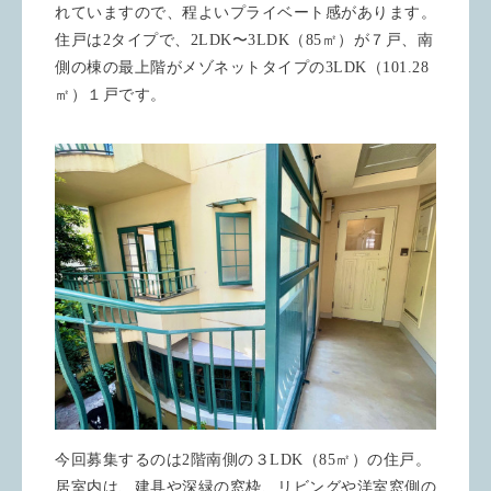
れていますので、程よいプライベート感があります。
住戸は2タイプで、2LDK〜3LDK（85㎡）が７戸、南
側の棟の最上階がメゾネットタイプの3LDK（101.28
㎡）１戸です。
今回募集するのは2階南側の３LDK（85㎡）の住戸。
居室内は、建具や深緑の窓枠、リビングや洋室窓側の