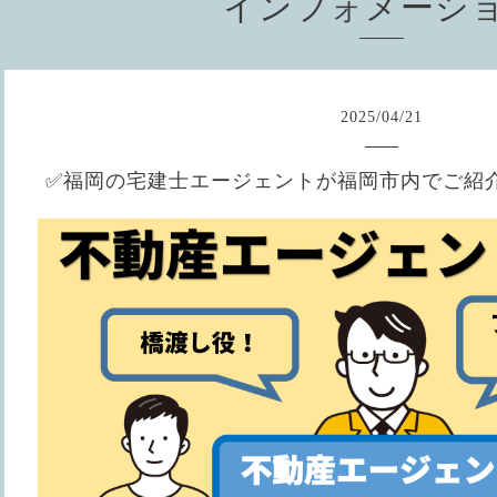
インフォメーシ
2025
/
04
/
21
✅福岡の宅建士エージェントが福岡市内でご紹介