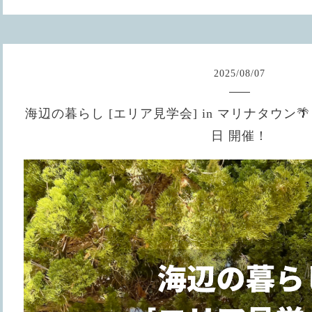
2025
/
08
/
07
海辺の暮らし [エリア見学会] in マリナタウン🌴 
日 開催！