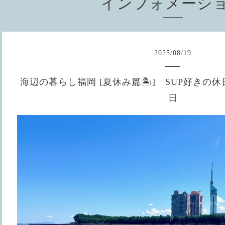
インフォメーシ
2025
/
08
/
19
海辺の暮らし福岡 [夏休み篇🏝] SUP好きの休日
日