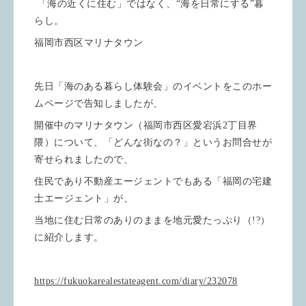
「海の近くに住む」ではなく、“海を日常にする”暮
らし。
福岡市西区マリナタウン
先日「海のある暮らし体験会」のイベントをこのホー
ムページで告知しましたが、
開催中のマリナタウン（福岡市西区愛宕浜2丁目界
隈）について、「どんな街なの？」というお問合せが
寄せられましたので、
住民であり不動産エージェントでもある「福岡の宅建
士エージェント」が、
当地に住む日常のありのままを地元愛たっぷり（!?）
に紹介します。
https://fukuokarealestateagent.com/diary/232078